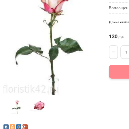
Воплощени
Длина стеб
130
руб.
−