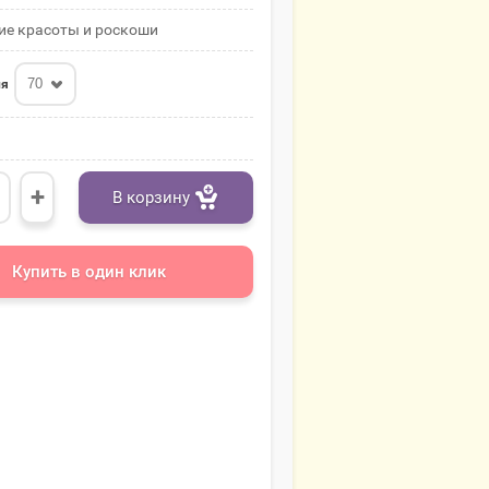
е красоты и роскоши
70
ля
+
В корзину
Купить в один клик