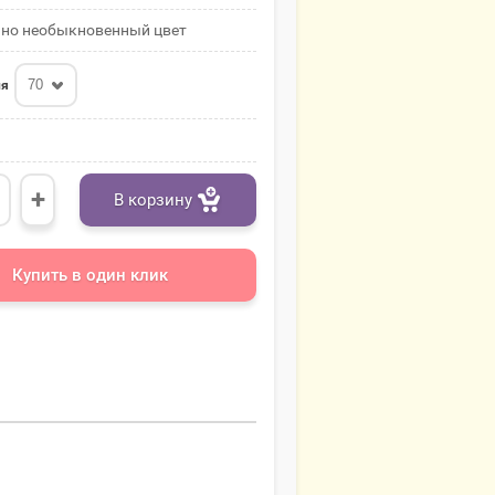
но необыкновенный цвет
70
ля
+
В корзину
Купить в один клик